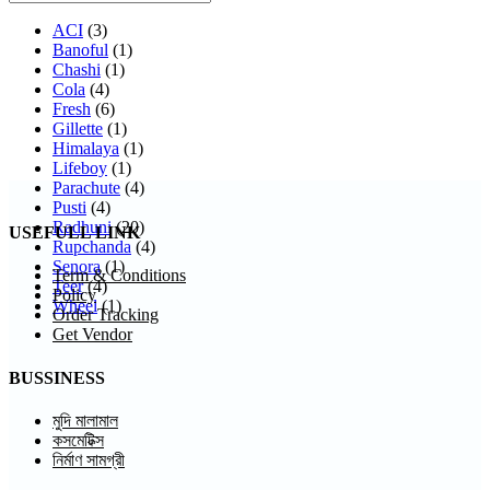
ACI
(3)
Banoful
(1)
Chashi
(1)
Cola
(4)
Fresh
(6)
Gillette
(1)
Himalaya
(1)
Lifeboy
(1)
Parachute
(4)
Pusti
(4)
Radhuni
(20)
USEFULL LINK
Rupchanda
(4)
Senora
(1)
Term & Conditions
Teer
(4)
Policy
Wheel
(1)
Order Tracking
Get Vendor
BUSSINESS
মুদি মালামাল
কসমেটিক্স
নির্মাণ সামগ্রী