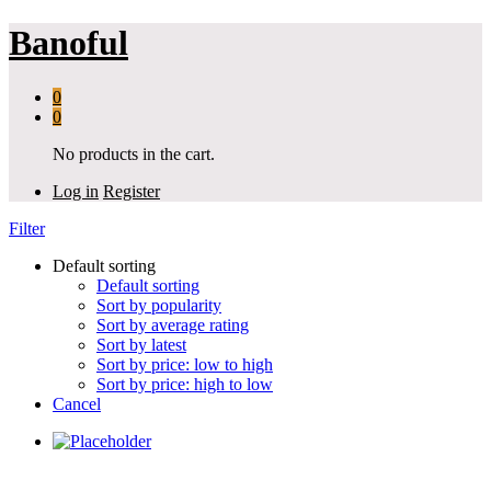
Banoful
0
0
No products in the cart.
Log in
Register
Filter
Default sorting
Default sorting
Sort by popularity
Sort by average rating
Sort by latest
Sort by price: low to high
Sort by price: high to low
Cancel