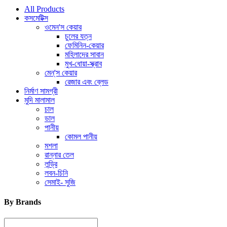
All Products
কসমেটিক্স
ওমেন'স কেয়ার
চুলের যত্ন
ফেমিনিন-কেয়ার
মহিলাদের সাবান
মুখ-ধোয়া-স্ক্রাব
মেন্'স কেয়ার
রেজার এবং ব্লেড
নির্মাণ সামগ্রী
মুদি মালামাল
চাল
ডাল
পানীয়
কোমল পানীয়
মশলা
রান্নার তেল
লন্ড্রি
লবন-চিনি
সেমাই- সুজি
By Brands