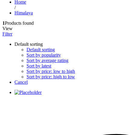
Home
/
Himalaya
1
Products found
View
Filter
Default sorting
Default sorting
Sort by popularity
Sort by average rating
Sort by latest
Sort by price: low to high
Sort by price: high to low
Cancel