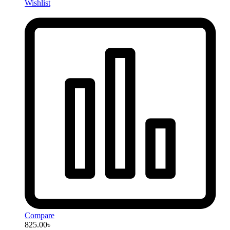
Wishlist
Compare
825.00
৳