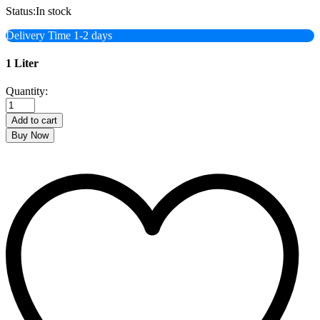
Status:
In stock
Delivery Time 1-2 days
1 Liter
Rupchanda
Quantity:
Soyabean
Oil
Add to cart
রূপচাঁদা
Buy Now
সয়াবিন
তেল
quantity